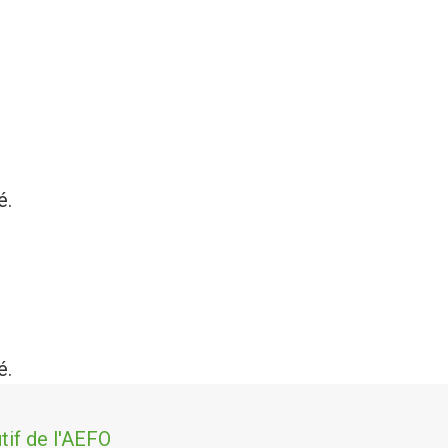
é.
é.
tif de l'AEFO