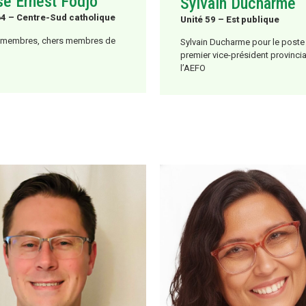
se Ernest Fodjo
Sylvain Ducharme
64 – Centre-Sud catholique
Unité 59 – Est publique
 membres, chers membres de
Sylvain Ducharme pour le poste
premier vice-président provincia
l’AEFO
 présente aujourd’hui ma
ture au poste de vice-président
Depuis mes débuts à l’AEFO, j’ai
e association, animé par la
privilège d’aller à votre rencontr
ion profonde que notre force
d’écouter vos réalités, vos
ive repose sur la défense de
préoccupations et vos aspirati
tion francophone, la
échanges sincères m’ont
ation de notre profession et
profondément marqué et ont f
e active de toutes et tous.
ma vision du rôle que doit jouer
syndicat : un espace de dialogu
plusieurs années, j’ai eu le
solidarité et d’action collective,
e de travailler au sein de nos
service de toutes et de tous.
 et de notre communauté
ve en occupant divers rôles qui
Au fil des années, j’ai su démon
ermis d’acquérir une
capacité à prendre le recul néce
ension fine des défis qui
pour analyser les enjeux dans u
t à la fois notre quotidien en
perspective globale. Mon éthiq
e classe, nos conditions de
travail, ma rigueur, mon authentic
 ainsi que la pérennité du
mon ouverture d’esprit m’ont val