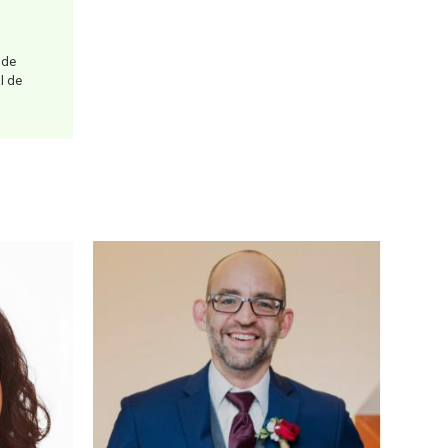
 de
l de
 eu le
e,
ons. Ces
açonné
 notre
e, de
 au
trer ma
ssaire
ne
ue de
ité et
u le